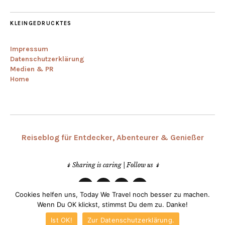
KLEINGEDRUCKTES
Impressum
Datenschutzerklärung
Medien & PR
Home
Reiseblog für Entdecker, Abenteurer & Genießer
↡ Sharing is caring | Follow us ↡
Cookies helfen uns, Today We Travel noch besser zu machen.
Facebook
Instagram
Youtube
RSS
Wenn Du OK klickst, stimmst Du dem zu. Danke!
© 2013-2019 Today We Travel | Made with ♥ in Bremen | Germany
Ist OK!
Zur Datenschutzerklärung.