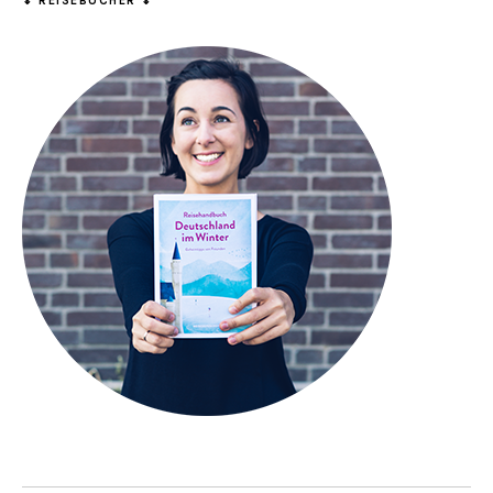
↡ REISEBÜCHER ↡