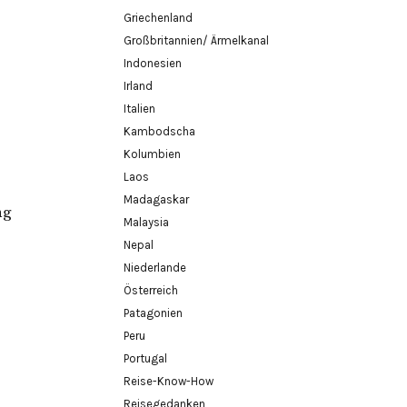
Griechenland
Großbritannien/ Ärmelkanal
Indonesien
Irland
Italien
Kambodscha
Kolumbien
Laos
Madagaskar
ng
Malaysia
Nepal
Niederlande
Österreich
Patagonien
Peru
Portugal
Reise-Know-How
Reisegedanken