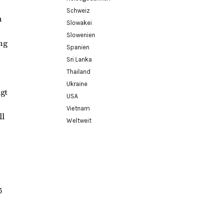
Schweiz
n
Slowakei
Slowenien
ng
Spanien
Sri Lanka
Thailand
Ukraine
gt
USA
Vietnam
ll
Weltweit
5