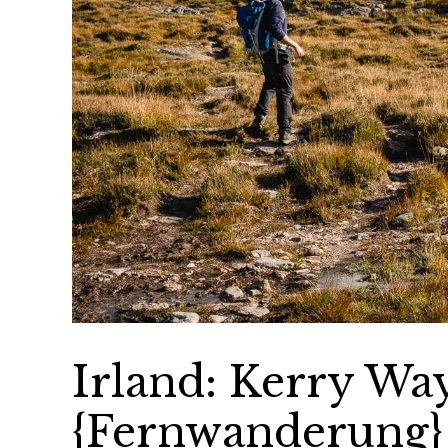
Irland: Kerry Wa
{Fernwanderung}