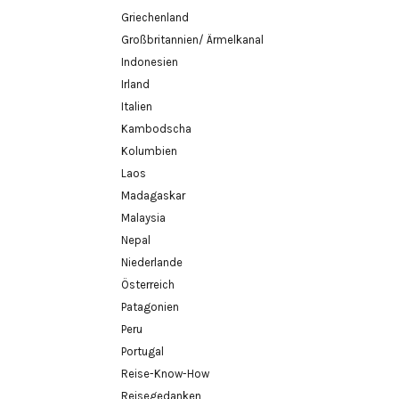
Griechenland
Großbritannien/ Ärmelkanal
Indonesien
Irland
Italien
Kambodscha
Kolumbien
Laos
Madagaskar
Malaysia
Nepal
Niederlande
Österreich
Patagonien
Peru
Portugal
Reise-Know-How
Reisegedanken