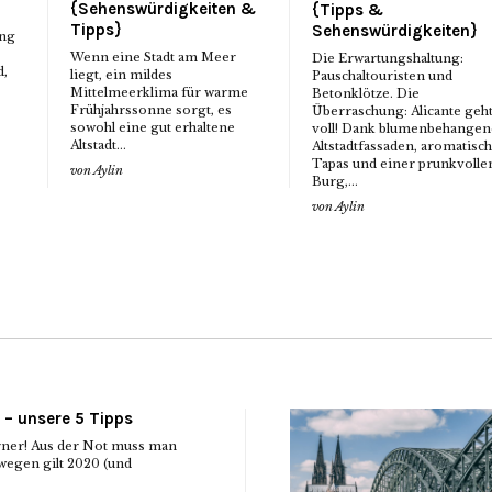
{Sehenswürdigkeiten &
{Tipps &
Tipps}
Sehenswürdigkeiten}
ung
Wenn eine Stadt am Meer
Die Erwartungshaltung:
d,
liegt, ein mildes
Pauschaltouristen und
Mittelmeerklima für warme
Betonklötze. Die
Frühjahrssonne sorgt, es
Überraschung: Alicante geh
sowohl eine gut erhaltene
voll! Dank blumenbehangen
Altstadt...
Altstadtfassaden, aromatisc
Tapas und einer prunkvolle
von
Aylin
Burg,...
von
Aylin
 – unsere 5 Tipps
rner! Aus der Not muss man
egen gilt 2020 (und