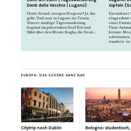
Denti della Vecchia | Lugano}
Gipfeln {S
Heute Strand, morgen Bergtour? Ja, das
Ein türkiser 
geht. Und zwar in Lugano im Tessin.
eingerahmt 
Unsere zünftige Tageswanderung
einer Fantas
beginnt im pittoresken Dorf Bré und
Pixar-Animat
führt über den Monte Boglia, die Denti...
könnte. Mor
schwimmen, M
wandern- in L
EUROPA- DAS SCHÖNE GANZ NAH
Citytrip nach Dublin
Bologna: studentisch,