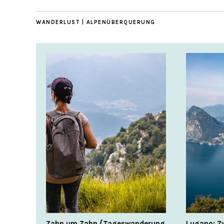
WANDERLUST | ALPENÜBERQUERUNG
Zahn um Zahn {Tageswanderung
Lugano: Z