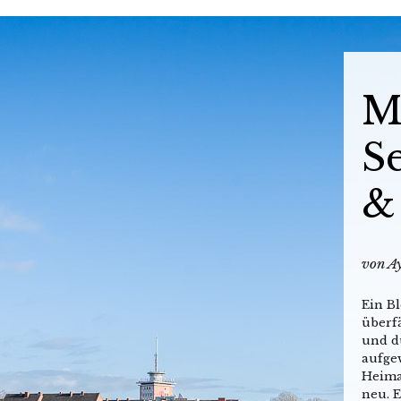
M
S
&
von
Ay
Ein Bl
überfä
und d
aufge
Heima
neu. E