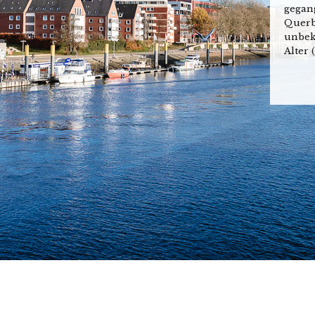
gegang
Querb
unbeka
Alter 