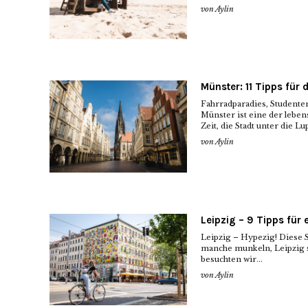
von
Aylin
Münster: 11 Tipps für 
Fahrradparadies, Studenten
Münster ist eine der leben
Zeit, die Stadt unter die L
von
Aylin
Leipzig – 9 Tipps für
Leipzig – Hypezig! Diese St
manche munkeln, Leipzig s
besuchten wir...
von
Aylin