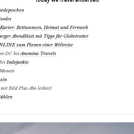
Today We Travel anderswo
sedepeschen
isodes
 Kurier: Bettwanzen, Heimat und Fernweh
ger Abendblatt mit Tipps für Globetrotter
NLINE zum Planen einer Weltreise
ton DC bei
Anemina Travels
 bei
Indojunkie
 Monats
zin
mit Bild Plus Abo lesbar)
tühlen