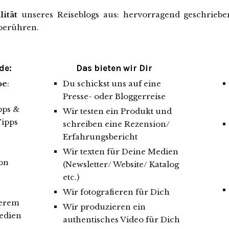
lität
unseres Reiseblogs aus: hervorragend geschrieben
 berühren.
de:
Das bieten wir Dir
pe
:
Du schickst uns auf eine
Presse- oder Bloggerreise
pps &
Wir testen ein Produkt und
Tipps
schreiben eine Rezension/
Erfahrungsbericht
Wir texten für Deine Medien
ion
(Newsletter/ Website/ Katalog
etc.)
Wir fotografieren für Dich
serem
Wir produzieren ein
Medien
authentisches Video für Dich