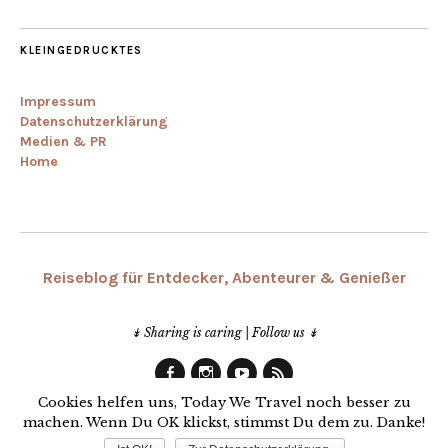
KLEINGEDRUCKTES
Impressum
Datenschutzerklärung
Medien & PR
Home
Reiseblog für Entdecker, Abenteurer & Genießer
↡ Sharing is caring | Follow us ↡
Facebook
Instagram
Youtube
RSS
Cookies helfen uns, Today We Travel noch besser zu
machen. Wenn Du OK klickst, stimmst Du dem zu. Danke!
© 2013-2019 Today We Travel | Made with ♥ in Bremen | Germany