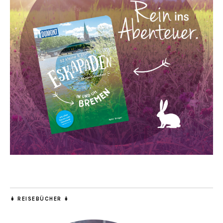
↡ REISEBÜCHER ↡