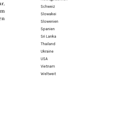
r,
Schweiz
um
Slowakei
en
Slowenien
Spanien
Sri Lanka
Thailand
Ukraine
USA
Vietnam
Weltweit