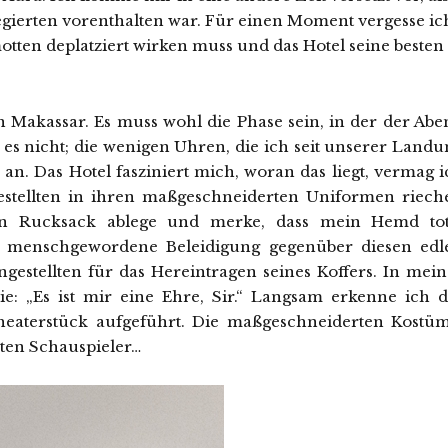
egierten vorenthalten war. Für einen Moment vergesse ic
tten deplatziert wirken muss und das Hotel seine besten
n Makassar. Es muss wohl die Phase sein, in der der Abe
es nicht; die wenigen Uhren, die ich seit unserer Landu
n. Das Hotel fasziniert mich, woran das liegt, vermag i
stellten in ihren maßgeschneiderten Uniformen riech
en Rucksack ablege und merke, dass mein Hemd tot
e menschgewordene Beleidigung gegenüber diesen edl
gestellten für das Hereintragen seines Koffers. In mein
ie: „Es ist mir eine Ehre, Sir.“ Langsam erkenne ich d
Theaterstück aufgeführt. Die maßgeschneiderten Kostüm
rten Schauspieler…