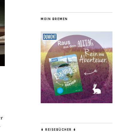
MOIN BREMEN
er
h
↡ REISEBÜCHER ↡
s