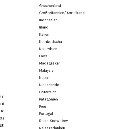
Griechenland
Großbritannien/ Ärmelkanal
Indonesien
Irland
Italien
Kambodscha
Kolumbien
Laos
Madagaskar
Malaysia
Nepal
Niederlande
Österreich
r,
Patagonien
nt
Peru
Sie
Portugal
as
Reise-Know-How
t,
Reisegedanken