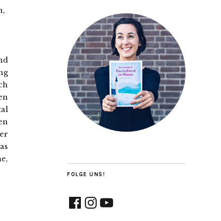
h,
nd
ng
ch
en
al
en
er
as
e,
FOLGE UNS!
Facebook
Instagram
YouTube