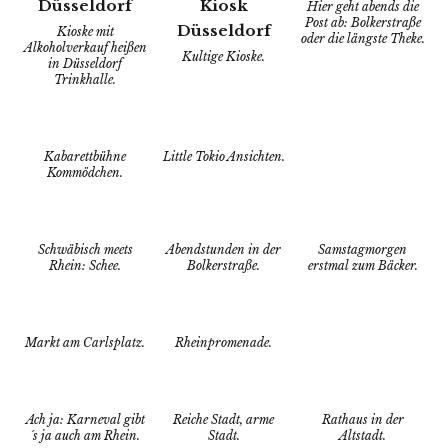
Hier geht abends die
Post ab: Bolkerstraße
Kioske mit
oder die längste Theke.
Alkoholverkauf heißen
Kultige Kioske.
in Düsseldorf
Trinkhalle.
Kabarettbühne
Little Tokio Ansichten.
Kommödchen.
Schwäbisch meets
Abendstunden in der
Samstagmorgen
Rhein: Schee.
Bolkerstraße.
erstmal zum Bäcker.
Markt am Carlsplatz.
Rheinpromenade.
Ach ja: Karneval gibt
Reiche Stadt, arme
Rathaus in der
´s ja auch am Rhein.
Stadt.
Altstadt.