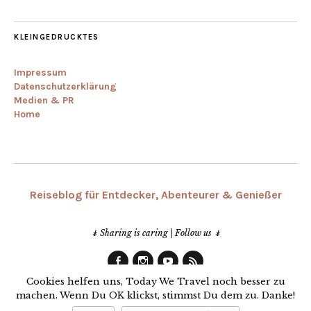
KLEINGEDRUCKTES
Impressum
Datenschutzerklärung
Medien & PR
Home
Reiseblog für Entdecker, Abenteurer & Genießer
↡ Sharing is caring | Follow us ↡
Facebook
Instagram
Youtube
RSS
Cookies helfen uns, Today We Travel noch besser zu
machen. Wenn Du OK klickst, stimmst Du dem zu. Danke!
© 2013-2019 Today We Travel | Made with ♥ in Bremen | Germany