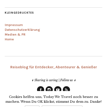
KLEINGEDRUCKTES
Impressum
Datenschutzerklärung
Medien & PR
Home
Reiseblog für Entdecker, Abenteurer & Genießer
↡ Sharing is caring | Follow us ↡
Facebook
Instagram
Youtube
RSS
Cookies helfen uns, Today We Travel noch besser zu
machen. Wenn Du OK klickst, stimmst Du dem zu. Danke!
© 2013-2019 Today We Travel | Made with ♥ in Bremen | Germany