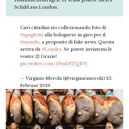
Schild aus London.
Cari cittadini sto collezionando foto di
#spaghetti
alla bolognese in giro per il
#mondo
, a proposito di fake news. Questa
arriva da
#Londra
. Se potete inviatemi le
vostre 😉 Grazie!
pic.twitter.com/3NnDfTQl0V
— Virginio Merola (@virginiomerola)
25.
Februar 2019