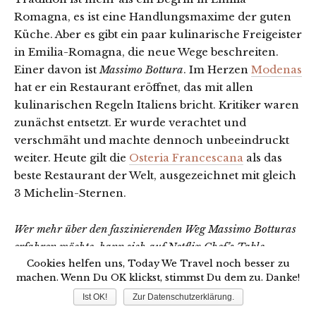
Romagna, es ist eine Handlungsmaxime der guten
Küche. Aber es gibt ein paar kulinarische Freigeister
in Emilia-Romagna, die neue Wege beschreiten.
Einer davon ist
Massimo Bottura
. Im Herzen
Modenas
hat er ein Restaurant eröffnet, das mit allen
kulinarischen Regeln Italiens bricht. Kritiker waren
zunächst entsetzt. Er wurde verachtet und
verschmäht und machte dennoch unbeeindruckt
weiter. Heute gilt die
Osteria Francescana
als das
beste Restaurant der Welt, ausgezeichnet mit gleich
3 Michelin-Sternen.
Wer mehr über den faszinierenden Weg Massimo Botturas
erfahren möchte, kann sich auf Netflix Chef’s Table
ansehen – in der 1. Staffel/1. Folge geht es um seinen
Cookies helfen uns, Today We Travel noch besser zu
machen. Wenn Du OK klickst, stimmst Du dem zu. Danke!
steinigen Aufstieg zum besten Koch der Welt. Außerdem
Ist OK!
Zur Datenschutzerklärung.
empfehle ich
diesen Artikel
im Stern.